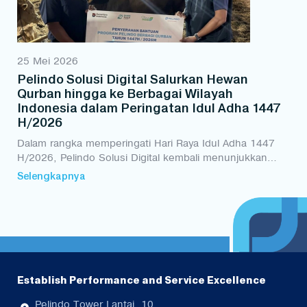
25 Mei 2026
Pelindo Solusi Digital Salurkan Hewan
Qurban hingga ke Berbagai Wilayah
Indonesia dalam Peringatan Idul Adha 1447
H/2026
Dalam rangka memperingati Hari Raya Idul Adha 1447
H/2026, Pelindo Solusi Digital kembali menunjukkan
komitmennya dalam memberikan dampak sosial melalui
Selengkapnya
program penyaluran hewan qurban di berbagai wil...
Establish Performance and Service Excellence
Pelindo Tower Lantai. 10