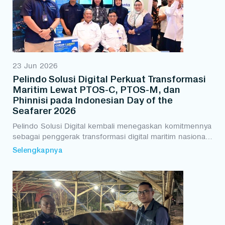
23 Jun 2026
Pelindo Solusi Digital Perkuat Transformasi
Maritim Lewat PTOS-C, PTOS-M, dan
Phinnisi pada Indonesian Day of the
Seafarer 2026
Pelindo Solusi Digital kembali menegaskan komitmennya
sebagai penggerak transformasi digital maritim nasional
melalui partisipasi dalam Indonesian Day of the Seafarer
Selengkapnya
2026. Dengan menghadirkan solusi...