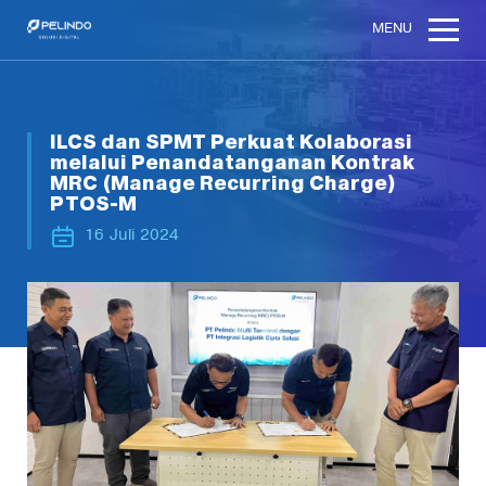
MENU
ILCS dan SPMT Perkuat Kolaborasi
melalui Penandatanganan Kontrak
MRC (Manage Recurring Charge)
PTOS-M
16 Juli 2024