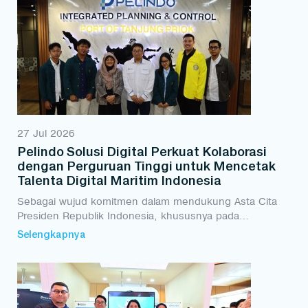
27 Jul 2026
Pelindo Solusi Digital Perkuat Kolaborasi
dengan Perguruan Tinggi untuk Mencetak
Talenta Digital Maritim Indonesia
Sebagai wujud komitmen dalam mendukung Asta Cita
Presiden Republik Indonesia, khususnya pada
penguatan sumber daya manusia (SDM), sains,
Selengkapnya
teknologi, dan pendidikan, Pelindo Solusi Digital terus
memperk...