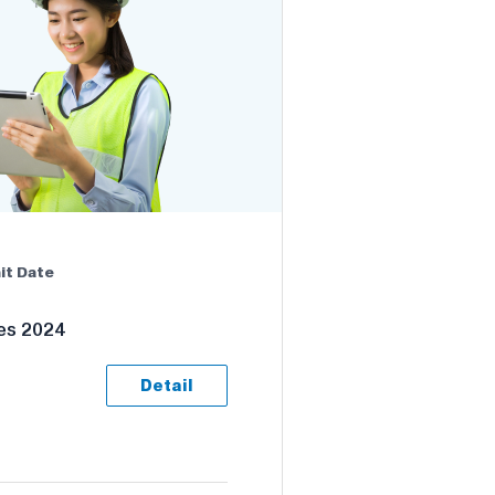
it Date
es 2024
Detail