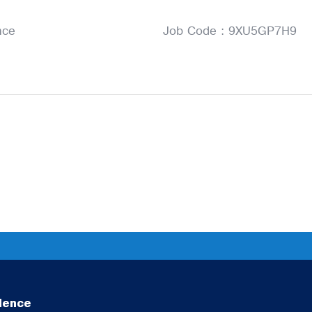
nce
Job Code : 9XU5GP7H9
lence