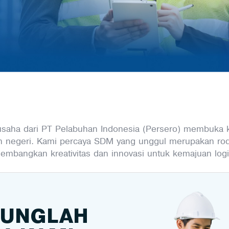
saha dari PT Pelabuhan Indonesia (Persero) membuka k
negeri. Kami percaya SDM yang unggul merupakan rod
bangkan kreativitas dan innovasi untuk kemajuan logis
UNGLAH