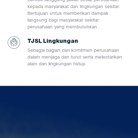
kepada masyarakat dan lingkungan sekitar.
Bertujuan untuk memberikan dampak
langsung bagi masyarakat sekitar
perusahaan yang membutuhkan.
TJSL Lingkungan
Sebagai bagian dari komitmen perusahaan
dalam menjaga dan turut serta melestarikan
alam dan lingkungan hidup.