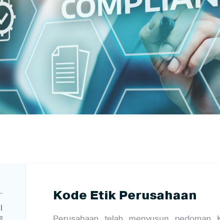
Kode Etik Perusahaan
lowing
tem
Perusahaan telah menyusun pedoman 