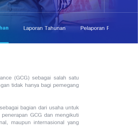
han
Laporan Tahunan
Pelaporan Pelanggaran
nance (GCG) sebagai salah satu
ungan tidak hanya bagi pemegang
sebagai bagian dari usaha untuk
as penerapan GCG dan mengikuti
onal, maupun internasional yang