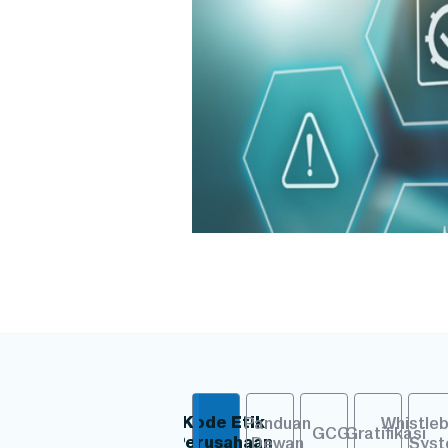
Kode Etik
Panduan
Whistleb
GCG
Gratifikasi
Perusahaan
Dewan
Sys