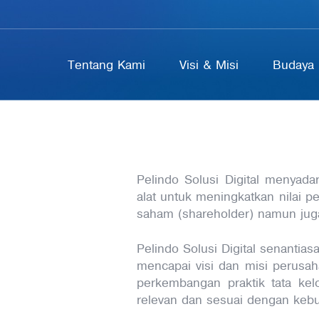
Tentang Kami
Visi & Misi
Budaya 
Pelindo Solusi Digital menyad
alat untuk meningkatkan nilai 
saham (shareholder) namun jug
Pelindo Solusi Digital senanti
mencapai visi dan misi perusa
perkembangan praktik tata kelo
relevan dan sesuai dengan keb