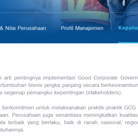
Kepatu
& Nilai Perusahaan
Profil Manajemen
ari arti pentingnya implementasi Good Corporate Gover
pertumbuhan bisnis jangka panjang secara berkesinamb
a segenap pemangku kepentingan (stakeholders).
asa berkomitmen untuk melaksanakan praktik-praktik GCG 
haan. Perusahaan juga senantiasa meningkatkan kualit
la terbaik yang berlaku, baik di ranah nasional, regi
utuhannya.