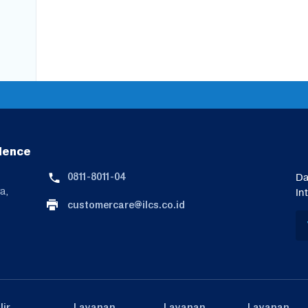
lence
0811-8011-04
Da
a,
In
customercare@ilcs.co.id
lir
Layanan
Layanan
Layanan