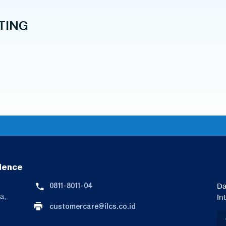
TING
lence
0811-8011-04
Da
a,
In
customercare@ilcs.co.id