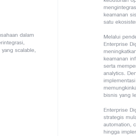
mengintegrasi
keamanan sis
satu ekosiste
rusahaan dalam
Melalui pende
integrasi,
Enterprise D
l yang scalable,
meningkatkan
keamanan inf
serta memper
analytics. D
implementasi 
memungkinka
bisnis yang l
Enterprise Di
strategis mula
automation, c
hingga imple