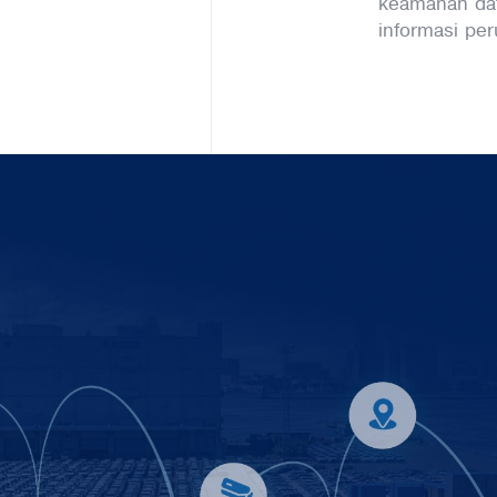
keamanan dat
informasi per