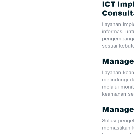
ICT Imp
Consult
Layanan impl
informasi un
pengembangan,
sesuai kebut
Managed
Layanan keam
melindungi da
melalui moni
keamanan sec
Managed
Solusi pengel
memastikan ke