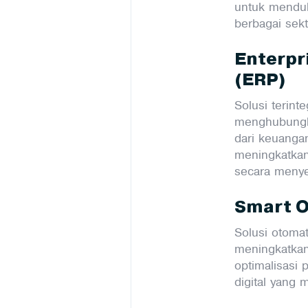
untuk menduku
berbagai sekt
Enterpr
(ERP)
Solusi terint
menghubungka
dari keuangan
meningkatkan e
secara menye
Smart O
Solusi otomat
meningkatkan 
optimalisasi 
digital yang 