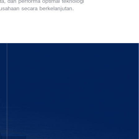
a, dan performa optimal teknologi
usahaan secara berkelanjutan.