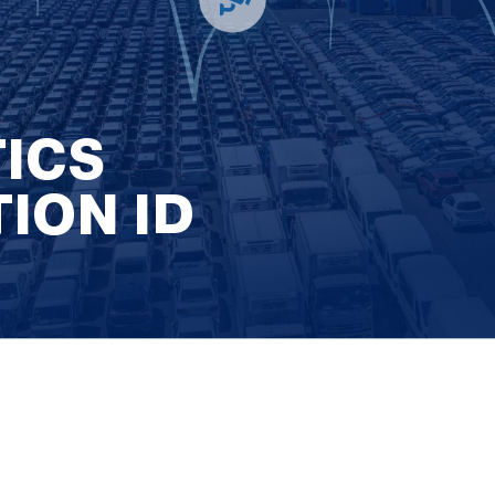
TICS
ION ID