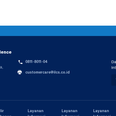
lence
0811-8011-04
Da
a,
In
customercare@ilcs.co.id
lir
Layanan
Layanan
Layanan