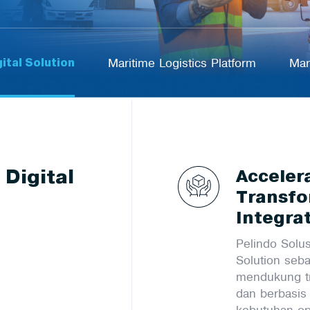
ital Solution
Maritime Logistics Platform
Mar
Digital
Acceler
Transfo
Integrat
Pelindo Solus
Solution sebag
mendukung tra
dan berbasis
kebutuhan op